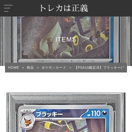
ITEMS
HOME
>
商品
>
ポケモンカード
>
【PSA10鑑定済】ブラッキー(マスター