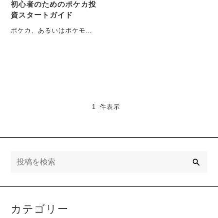
初心者のためのポケカ投
資スタートガイド
ポケカ、あるいはポケモン
カードは、単なる遊びの道
具を超え、投資対象として
の魅力を持つことが知られ
る・・・
1 件表示
検
索
カテゴリー